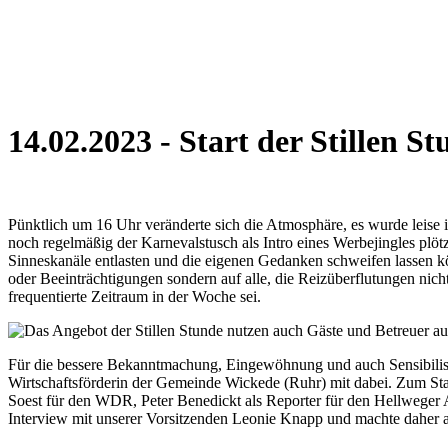
14.02.2023
- Start der Stillen S
Pünktlich um 16 Uhr veränderte sich die Atmosphäre, es wurde leise
noch regelmäßig der Karnevalstusch als Intro eines Werbejingles plöt
Sinneskanäle entlasten und die eigenen Gedanken schweifen lassen kö
oder Beeinträchtigungen sondern auf alle, die Reizüberflutungen nic
frequentierte Zeitraum in der Woche sei.
Für die bessere Bekanntmachung, Eingewöhnung und auch Sensibilis
Wirtschaftsförderin der Gemeinde Wickede (Ruhr) mit dabei. Zum Star
Soest für den WDR, Peter Benedickt als Reporter für den Hellweger 
Interview mit unserer Vorsitzenden Leonie Knapp und machte daher a