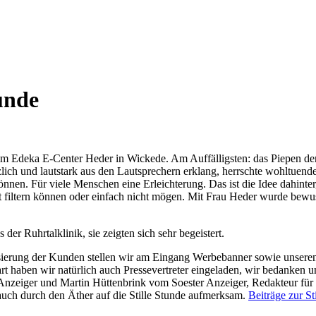
tunde
 im Edeka E-Center Heder in Wickede. Am Auffälligsten: das Piepen d
zlich und lautstark aus den Lautsprechern erklang, herrschte wohltuend
nnen. Für viele Menschen eine Erleichterung. Das ist die Idee dahinte
ht filtern können oder einfach nicht mögen. Mit Frau Heder wurde bewu
ierung der Kunden stellen wir am Eingang Werbebanner sowie unsere
t haben wir natürlich auch Pressevertreter eingeladen, wir bedanken 
Anzeiger und Martin Hüttenbrink vom Soester Anzeiger, Redakteur für 
uch durch den Äther auf die Stille Stunde aufmerksam.
Beiträge zur S